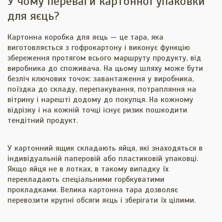
У чому переваги картонної упаковки
для яєць?
Картонна коробка для яєць — це тара, яка
виготовляється з гофрокартону і виконує функцію
збереження протягом всього маршруту продукту, від
виробника до споживача. На цьому шляху може бути
безліч ключових точок: завантаження у виробника,
поїздка до складу, перепакування, потрапляння на
вітрину і нарешті додому до покупця. На кожному
відрізку і на кожній точці існує ризик пошкодити
тендітний продукт.
У картонний ящик складають яйця, які знаходяться в
індивідуальній паперовій або пластиковій упаковці.
Якщо яйця не в лотках, в такому випадку їх
перекладають спеціальними горбкуватими
прокладками. Велика картонна тара дозволяє
перевозити крупні обсяги яєць і зберігати їх цілими.