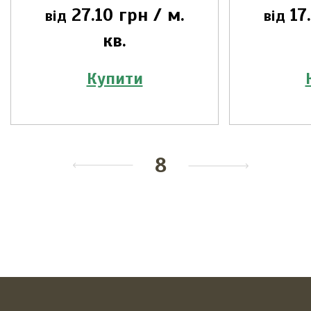
27.10 грн /
м.
17
від
від
кв.
Купити
8