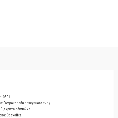
с: 0501
па: Гофрокороба розсувного типу
: Відкрита обичайка
ова: Обечайка