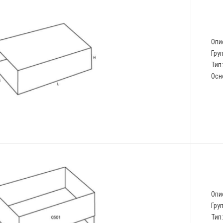
Опи
Гру
Тип
Осн
Опи
Гру
Тип