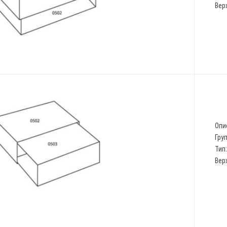
Верх
Опи
Гру
Тип
Верх