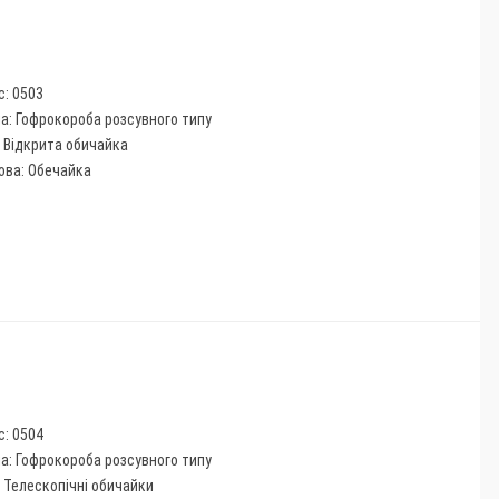
с: 0503
па: Гофрокороба розсувного типу
: Відкрита обичайка
ова: Обечайка
с: 0504
па: Гофрокороба розсувного типу
: Телескопічні обичайки