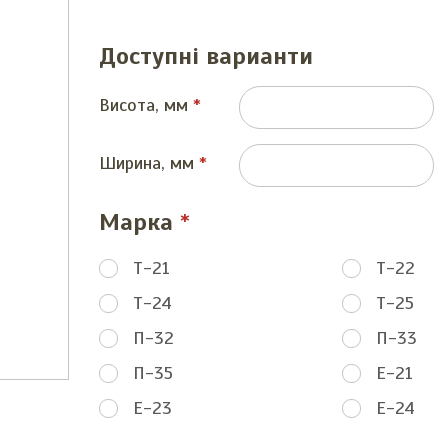
Доступні варианти
Висота, мм
Ширина, мм
Марка
Т-21
Т-22
Т-24
Т-25
П-32
П-33
П-35
Е-21
Е-23
Е-24