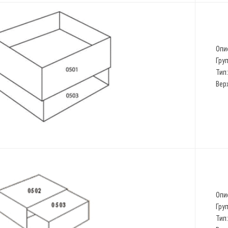
Опи
Гру
Тип
Верх
Опи
Гру
Тип