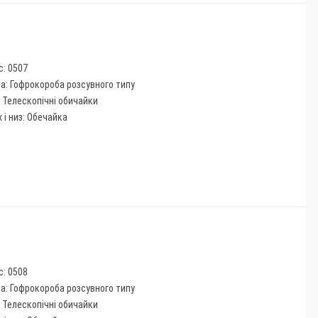
с: 0507
па: Гофрокороба розсувного типу
: Телескопічні обичайки
 і низ: Обечайка
с: 0508
па: Гофрокороба розсувного типу
: Телескопічні обичайки