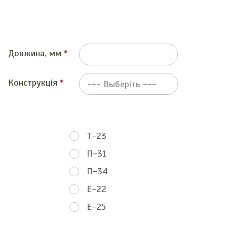
Довжина, мм
Конструкція
Т-23
П-31
П-34
Е-22
Е-25