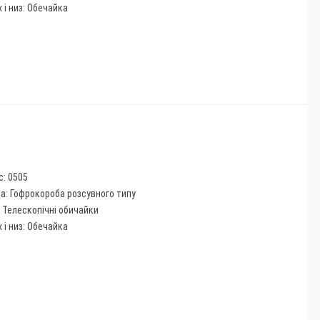
 і низ: Обечайка
с: 0505
па: Гофрокороба розсувного типу
: Телескопічні обичайки
 і низ: Обечайка