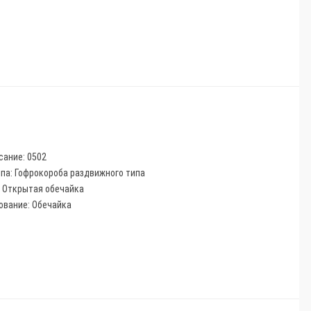
сание: 0502
ппа: Гофрокороба раздвижного типа
: Открытая обечайка
ование: Обечайка